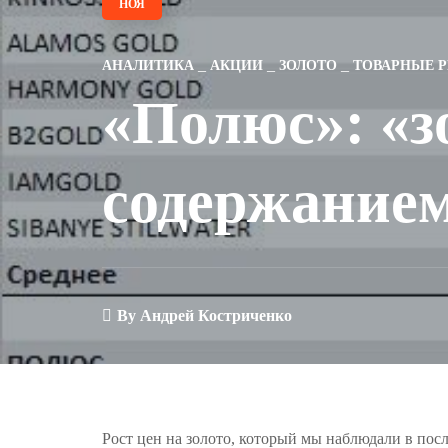
НОЯ
АНАЛИТИКА
АКЦИИ
ЗОЛОТО
ТОВАРНЫЕ 
«Полюс»: «з
содержание
By
Андрей Костриченко
Рост цен на золото, который мы наблюдали в посл