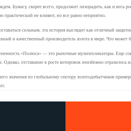
дем. Бумагу, скорее всего, продолжит лихорадить, как и весь 
ю практический не влияют, но все равно неприятно.
оставаться сильным, эта история выглядит как отличный защитн
ивный и качественный производитель золота в мире. Что может 
цененность «Полюса» — это рыночные мультипликаторы. Еще сов
 Однако, отставание в росте котировок неизбежно отразилось н
его значения по глобальному сектору золотодобытчиков примерн
ит.