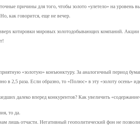
точные причины для того, чтобы золото «улетело» на уровень вы
Но, как говорится, еще не вечер.
ь вверх котировки мировых золотодобывающих компаний. Акции 
т!
оприятную «золотую» конъюнктуру. За аналогичный период бума
рно в 2,5 раза. Если образно, то «Полюс» в эту «золоту осень» и
ушедших далеко вперед конкурентов? Как увеличить «содержание
я, то да.
онам лишь отчасти. Негативный геополитический фон не позвол