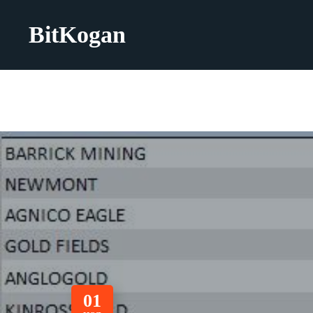
BitKogan
01