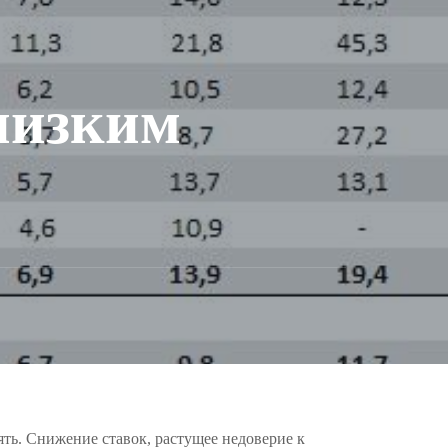
 низким
ять. Снижение ставок, растущее недоверие к