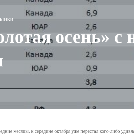
РЫНКИ
олотая осень» с
м
едние месяцы, к середине октября уже перестал кого-либо удивл