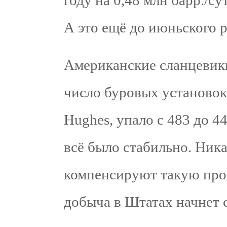
году на 0,48 млн барр./с
А это ещё до июньского 
Американские сланцевики
число буровых установо
Hughes, упало с 483 до 4
всё было стабильно. Ник
компенсируют такую про
добыча в Штатах начнет 