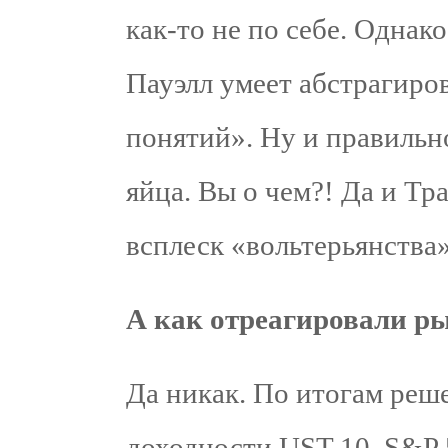
как-то не по себе. Однак
Пауэлл умеет абстрагиро
понятий». Ну и правильно
яйца. Вы о чем?! Да и Тра
всплеск «вольтерьянства»
А как отреагировали р
Да никак. По итогам реш
доходности UST 10, S&P 5