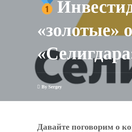
Инвестид
«золотые» 
«Селигдара
By
Sergey
Давайте поговорим о к