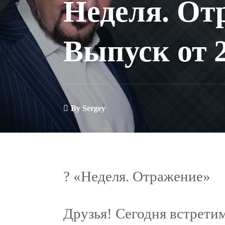
Неделя. От
Выпуск от 2
By
Sergey
? «Неделя. Отражение»
Друзья! Сегодня встрети