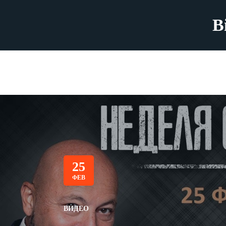
B
25
ФЕВ
ВИДЕО