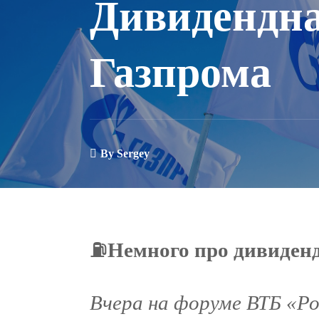
Дивидендна
Газпрома
By
Sergey
⛽️
Немного про дивиден
Вчера на форуме ВТБ «Р