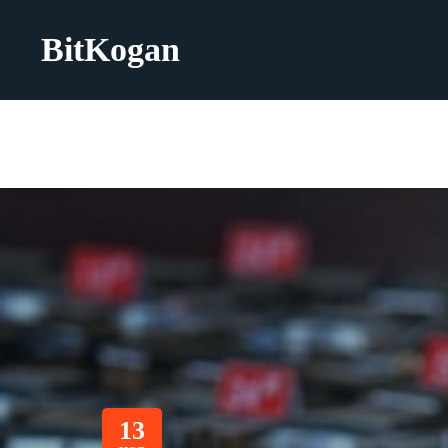
BitKogan
13