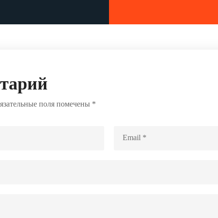
нтарий
язательные поля помечены
*