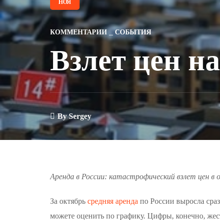
НОЯ
КОММЕНТАРИИ
СОБЫТИЯ
Взлет цен на
By
Sergey
Аренда в России: катастрофический взлет цен в 
За октябрь
средняя аренда
по России выросла сраз
можете оценить по графику. Цифры, конечно, жест