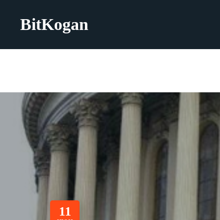
BitKogan
11