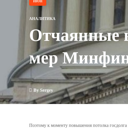
ИЮН
АНАЛИТИКА
Отчаянные 
мер Минфи
By
Sergey
Поэтому к моменту повышения потолка госдолга кэ