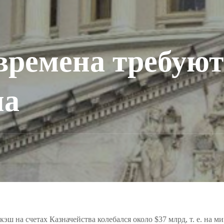
времена требуют
на
ш на счетах Казначейства колебался около $37 млрд, т. е. на м