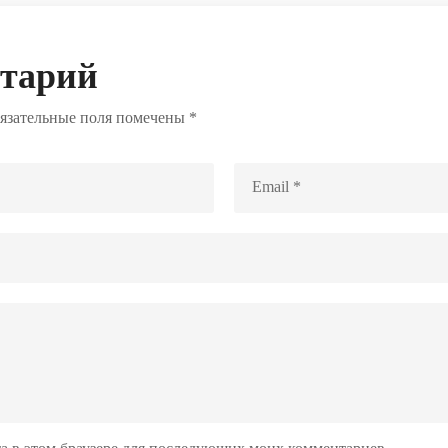
нтарий
язательные поля помечены
*