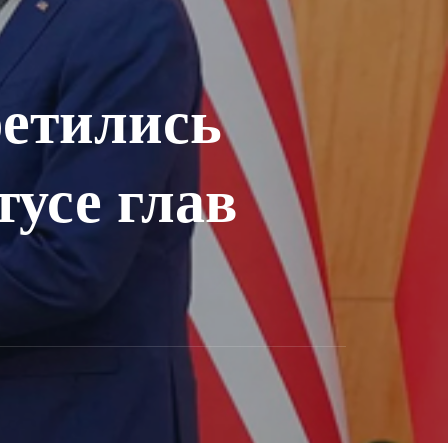
ретились
тусе глав