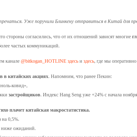
тречаться. Уже поручили Блинкену отправиться в Китай для пр
что стороны согласились, что от их отношений зависят многие
г
 более частых коммуникаций.
ем канале
@bitkogan_HOTLINE
здесь
и
здесь
, где мы оперативно
ив в китайских акциях
. Напомним, что ранее Пекин:
ноль-ковид»,
ржки
застройщиков
. Индекс Hang Seng уже +24% с начала ноября
тихо плачет китайская макростатистика.
 на 0,5%.
е ниже ожиданий.