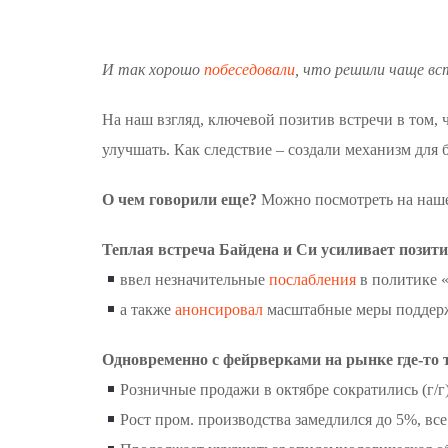
И так хорошо
побеседовали
, что решили чаще вс
На наш взгляд, ключевой позитив встречи в том, 
улучшать. Как следствие – создали механизм для
О чем говорили еще?
Можно посмотреть на наш
Теплая встреча
Байдена и Си усиливает позит
ввел незначительные
послабления
в политике «
а также
анонсировал
масштабные меры подде
Одновременно с фейрверками на рынке где-то 
Розничные продажи в октябре сократились (г/г)
Рост пром. производства замедлился до 5%, вс