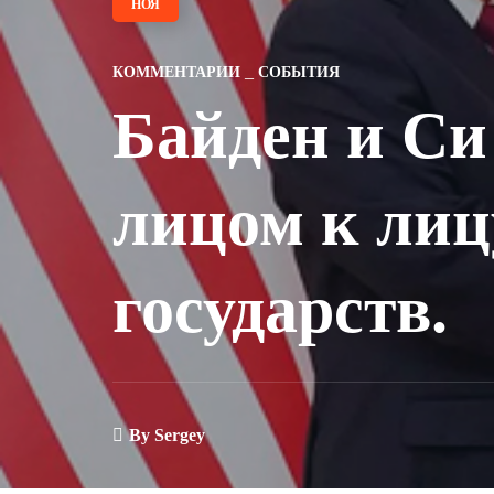
НОЯ
КОММЕНТАРИИ
СОБЫТИЯ
Байден и Си
лицом к лицу
государств.
By
Sergey