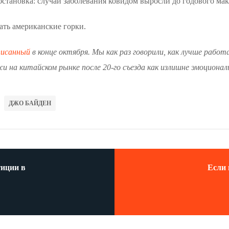
становка: случаи заболевания ковидом выросли до годового ма
ать американские горки.
писанный
в конце октября. Мы как раз говорили, как лучше работ
 на китайском рынке после 20-го съезда как излишне эмоционал
ДЖО БАЙДЕН
тиции в
Если 