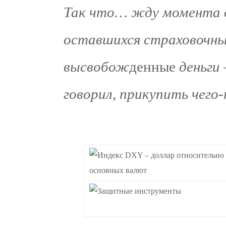
Так что… жду момента д
оставшихся страховочных
высвобож
денные
деньги 
говорил, прикупить чего-