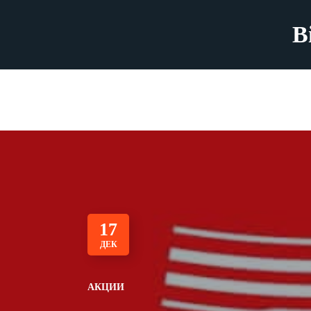
B
17
ДЕК
АКЦИИ