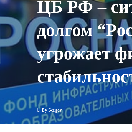
ЦБ РФ – си
долгом “Ро
угрожает ф
стабильнос
By
Sergey