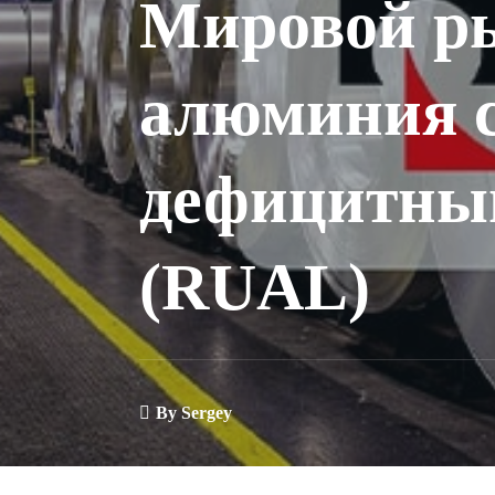
Мировой р
алюминия 
дефицитны
(RUAL)
By
Sergey