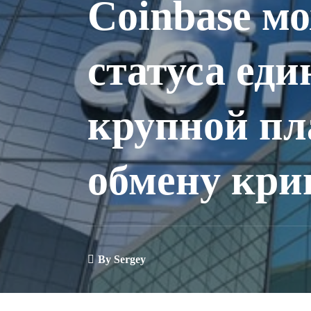
Coinbase м
статуса ед
крупной п
обмену кр
By
Sergey