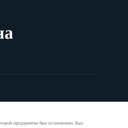
на
 которой предприятие был остановлено. Был