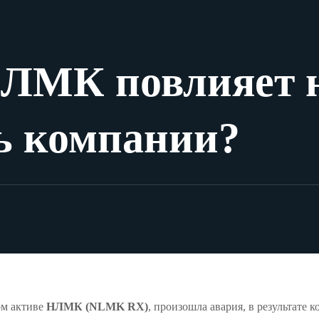
НЛМК повлияет 
ь компании?
ом активе
НЛМК (NLMK RX)
, произошла авария, в результате