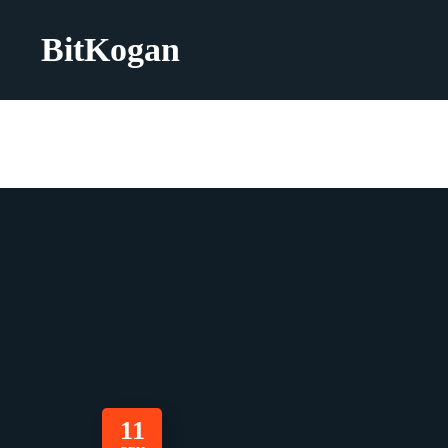
BitKogan
11