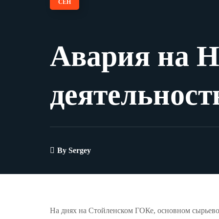
СЕН
Авария на 
деятельност
By
Sergey
На днях на Стойленском ГОКе, основном сырьев