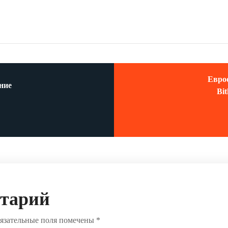
Евро
ние
Bi
нтарий
язательные поля помечены
*