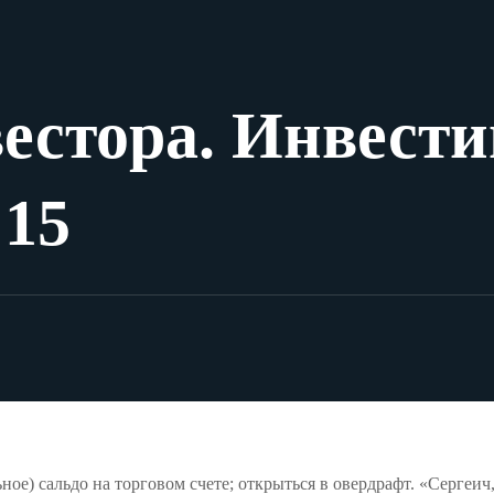
вестора. Инвест
 15
ое) сальдо на торговом счете; открыться в овердрафт. «Сергеич, 