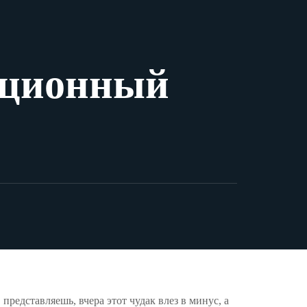
иционный
представляешь, вчера этот чудак влез в минус, а