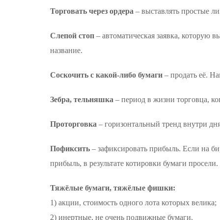
Торговать через ордера
– выставлять простые л
Слепой стоп
– автоматическая заявка, которую вы
название.
Соскочить с какой-либо бумаги
– продать её. Н
Зебра, тельняшка
– период в жизни торговца, ко
Проторговка
– горизонтальный тренд внутри дня
Пофиксить
– зафиксировать прибыль. Если на бир
прибыль, в результате котировки бумаги просели.
Тяжёлые бумаги, тяжёлые фишки:
1) акции, стоимость одного лота которых велика;
2) инертные, не очень подвижные бумаги.