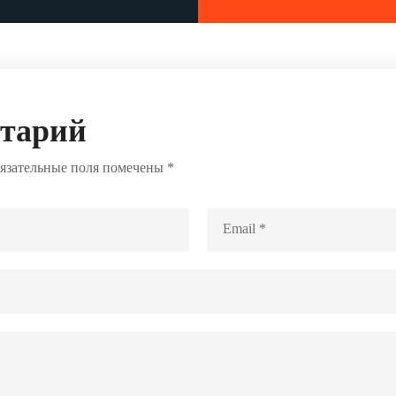
нтарий
язательные поля помечены
*