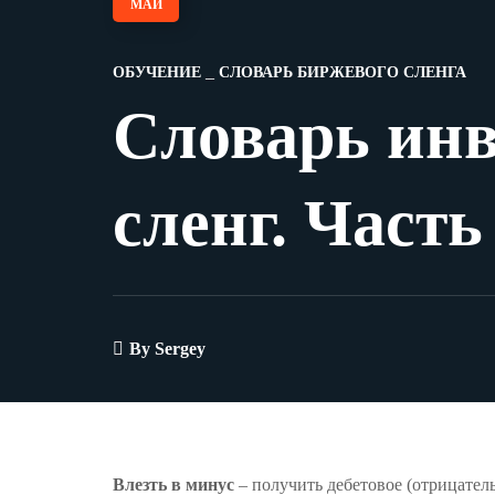
МАЙ
ОБУЧЕНИЕ
СЛОВАРЬ БИРЖЕВОГО СЛЕНГА
Словарь ин
сленг. Часть
By
Sergey
Влезть в минус
– получить дебетовое (отрицательн