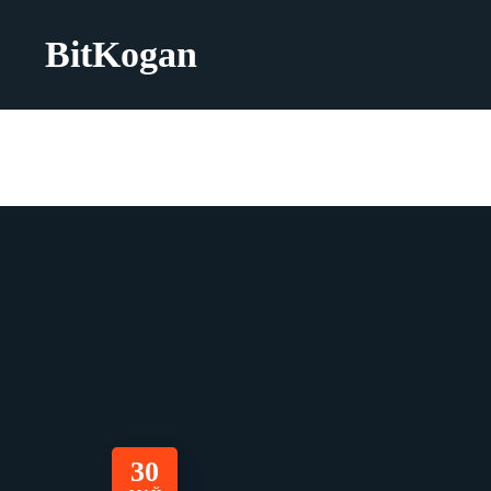
BitKogan
30