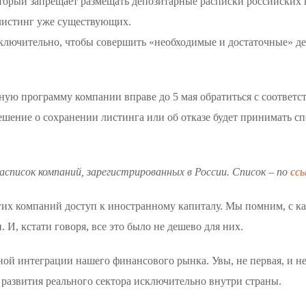
оторый запрещает размещать депозитарные расписки российских
елистинг уже существующих.
включительно, чтобы совершить «необходимые и достаточные» де
ную программу компании вправе до 5 мая обратиться с соответ
шение о сохранении листинга или об отказе будет принимать сп
список компаний, зарегистрированных в России. Список – по
ссы
гих компаний доступ к иностранному капиталу. Мы помним, с к
, кстати говоря, все это было не дешево для них.
ой интеграции нашего финансового рынка. Увы, не первая, и не 
азвития реального сектора исключительно внутри страны.