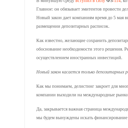
В минувшую среду
вступил в силу
ФЗ
-114
, к
Главное: он обязывает эмитентов провести д
Новый закон дает компаниям время до 5 мая 
размещении депозитарных расписок.
Как известно, желающие сохранить депозитар
обоснование необходимости этого решения. Ре
осуществлением иностранных инвестиций.
Новый закон касается только депозитарных ра
Как мы понимаем, делистинг закроет для мно
компании выходили на международные рынки. И
Да, закрывается важная страница международн
мы будем вынуждены искать финансирование р