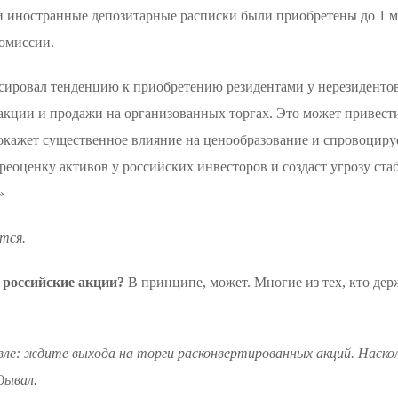
и иностранные депозитарные расписки были приобретены до 1 ма
омиссии.
иксировал тенденцию к приобретению резидентами у нерезиденто
 акции и продажи на организованных торгах. Это может привес
окажет существенное влияние на ценообразование и спровоцирует
ереоценку активов у российских инвесторов и создаст угрозу с
»
тся.
 российские акции?
В принципе, может. Многие из тех, кто дер
вле: ждите выхода на торги расконвертированных акций. Наско
дывал.