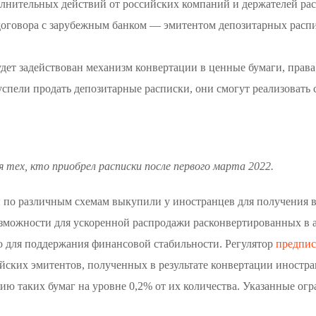
олнительных действий от российских компаний и держателей рас
договора с зарубежным банком — эмитентом депозитарных распис
ет задействован механизм конвертации в ценные бумаги, права
успели продать депозитарные расписки, они смогут реализовать 
тех, кто приобрел расписки после первого марта 2022.
 по различным схемам выкупили у иностранцев для получения в
озможности для ускоренной распродажи расконвертированных в 
но для поддержания финансовой стабильности. Регулятор
предпис
йских эмитентов, полученных в результате конвертации иностр
ию таких бумаг на уровне 0,2% от их количества. Указанные ог