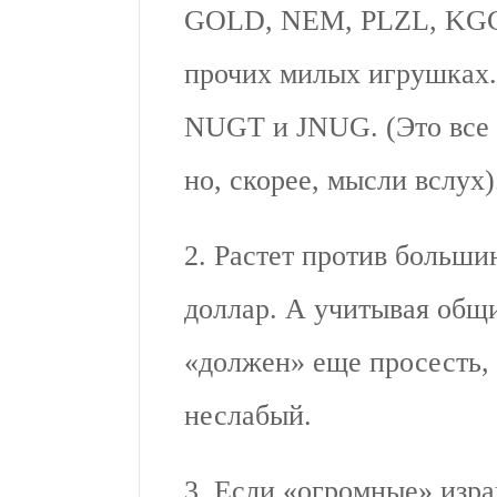
GOLD, NEM, PLZL, KGC
прочих милых игрушках.
NUGT и JNUG. (Это все 
но, скорее, мысли вслух)
2. Растет против больши
доллар. А учитывая общи
«должен» еще просесть, 
неслабый.
3. Если «огромные» изр