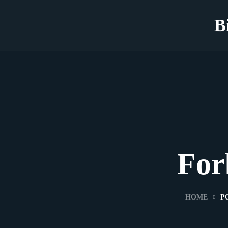
B
For
HOME
P