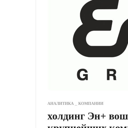
АНАЛИТИКА
КОМПАНИИ
холдинг Эн+ вош
крупнейших ком