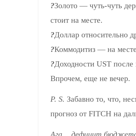
?
Золото — чуть-чуть дер
стоит на месте.
?
Доллар относительно д
?
Коммодитиз — на месте
?
Доходности UST после 
Впрочем, еще не вечер.
P. S.
Забавно то, что, не
прогноз от FITCH на д
Ага… дефицит бюджета 