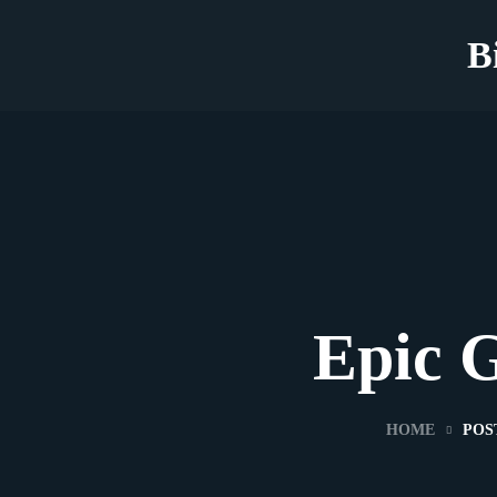
B
Epic 
HOME
POS