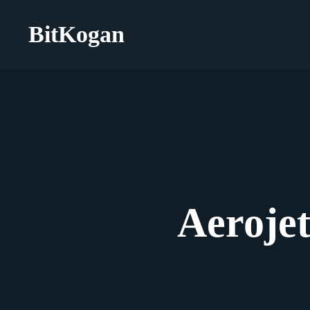
BitKogan
Aeroje