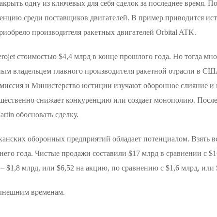
акрыть одну из ключевых для себя сделок за последнее время. 
ренцию среди поставщиков двигателей. В пример приводится исто
риобрело производителя ракетных двигателей Orbital ATK.
rojet стоимостью $4,4 млрд в конце прошлого года. Но тогда м
ым владельцем главного производителя ракетной отрасли в СШ
миссия и Министерство юстиции изучают оборонное слияние и 
ущественно снижает конкуренцию или создает монополию. После
tin обосновать сделку.
анских оборонных предприятий обладает потенциалом. Взять все
его года. Чистые продажи составили $17 млрд в сравнении с $16
– $1,8 млрд, или $6,52 на акцию, по сравнению с $1,6 млрд, или 
ынешним временам.