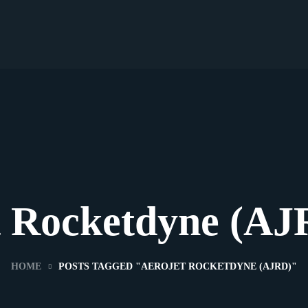
t Rocketdyne (AJ
HOME
POSTS TAGGED "AEROJET ROCKETDYNE (AJRD)"