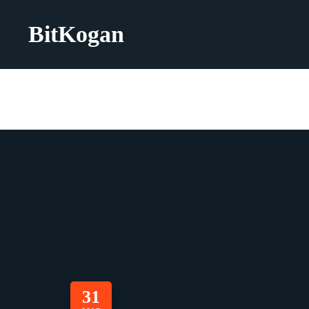
BitKogan
31