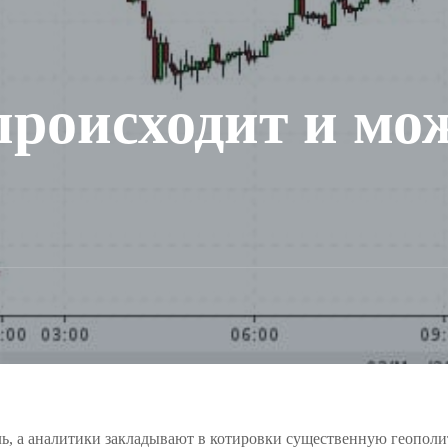
происходит и мо
ель, а аналитики закладывают в котировки существенную геопо