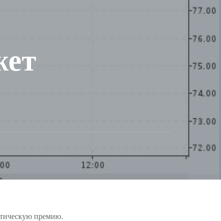
жет
литическую премию.