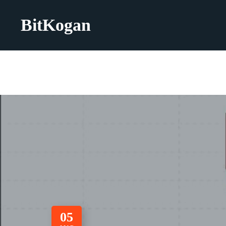
BitKogan
05