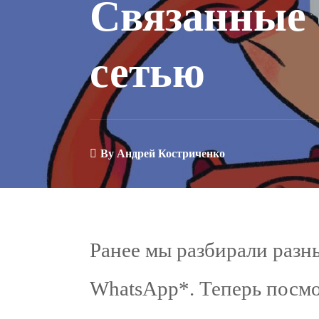
Связанные 
сетью
By
Андрей Костриченко
Ранее мы разбирали разн
WhatsApp*. Теперь посм