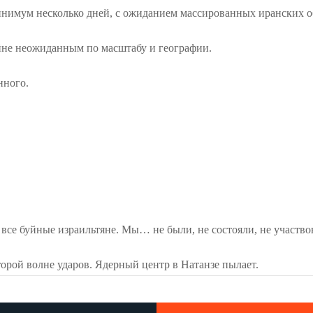
инимум несколько дней, с ожиданием массированных иранских о
айне неожиданным по масштабу и географии.
нного.
се буйные израильтяне. Мы… не были, не состояли, не участвова
торой волне ударов. Ядерный центр в Натанзе пылает.