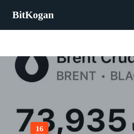
BitKogan
16