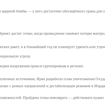
 ядерной бомбы — у него достаточно обогащённого урана для со
роект достиг точки, когда промедление означает потерю контро
еских ракет, и в ближайший год он планирует удвоить или утро
енциальную угрозу.
редача вооружения прокси-группировкам в регионе.
азличных источников, Иран разработал план уничтожения Госуд
атаке с разных направлений и дестабилизации режимов в Иорда
зможностей. Пройдена точка невозврата — действовать нужно 