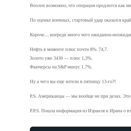
Вполне возможно, что операция продлится как м
По оценке военных, стартовый удар оказался кр
Короче… впереди много чего ожиданно-неожида
Нефть в моменте плюс почти 8%. 74,7.
Золото уже 3430 — плюс 1,3%.
Фьючерсы на S&P минус 1,7%.
Ну а чего вы еще хотели в пятницу 13-го?!
P.S. Американцы — мы вообще не при делах. Это в
P.P.S. Пошла информация из Израиля и Ирана о в