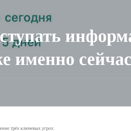
оступать инфор
же именно сейчас
ние трёх ключевых угроз: