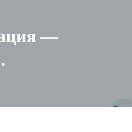
мация —
.