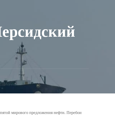
Персидский
й пятой мирового предложения нефти. Перебои