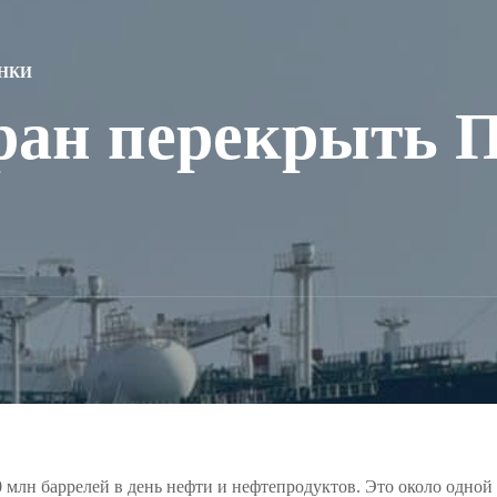
НКИ
ран перекрыть 
 млн баррелей в день нефти и нефтепродуктов. Это около одно