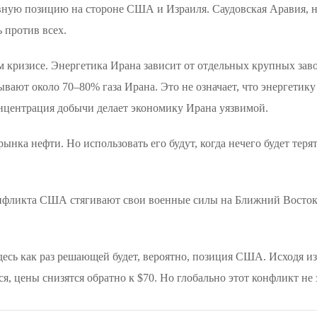
ивную позицию на стороне США и Израиля. Саудовская Аравия, 
 против всех.
 кризисе. Энергетика Ирана зависит от отдельных крупных зав
ают около 70–80% газа Ирана. Это не означает, что энергетик
онцентрация добычи делает экономику Ирана уязвимой.
рынка нефти. Но использовать его будут, когда нечего будет теря
конфликта США стягивают свои военные силы на Ближний Восток
 здесь как раз решающей будет, вероятно, позиция США. Исходя из
, цены снизятся обратно к $70. Но глобально этот конфликт не 