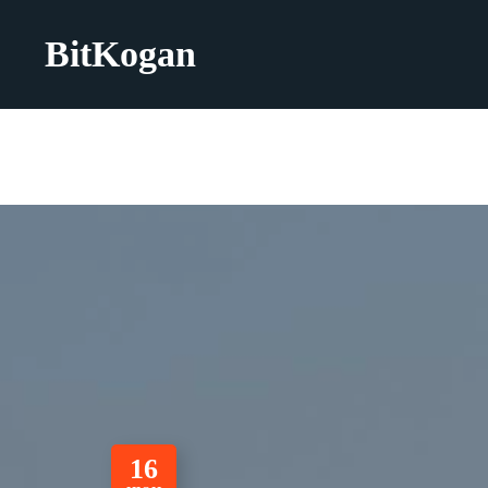
BitKogan
16