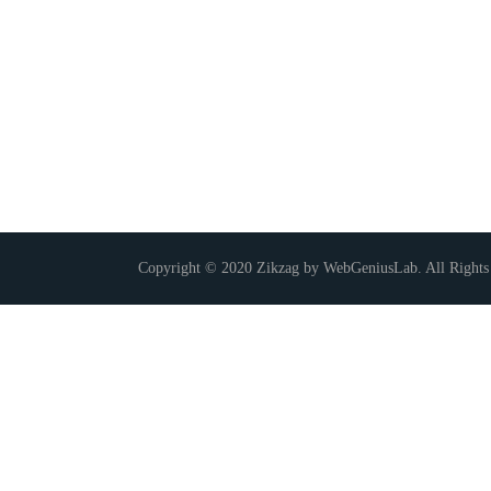
Copyright © 2020 Zikzag by WebGeniusLab. All Rights