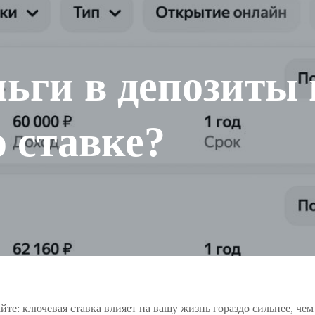
ньги в депозиты 
 ставке?
айте: ключевая ставка влияет на вашу жизнь гораздо сильнее, че