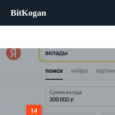
BitKogan
14