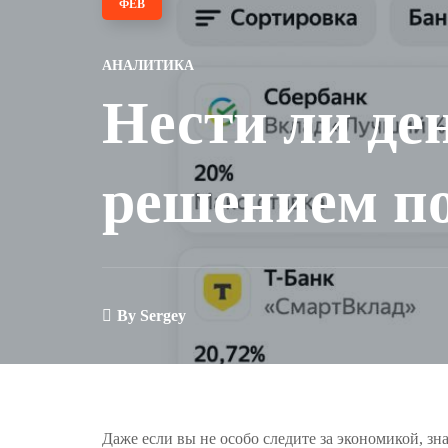
ФЕВ
АНАЛИТИКА
Нести ли де
решением по
By
Sergey
Даже если вы не особо следите за экономикой, зн