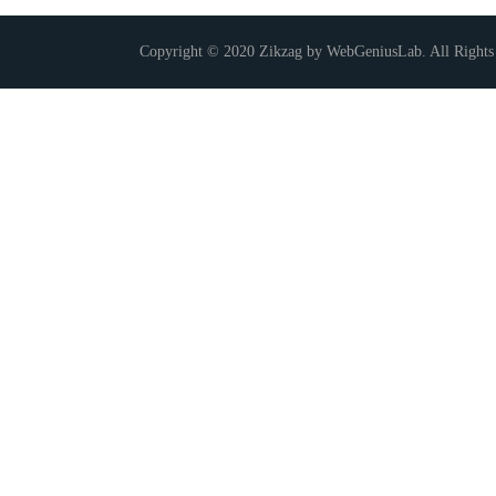
Copyright © 2020 Zikzag by WebGeniusLab. All Rights