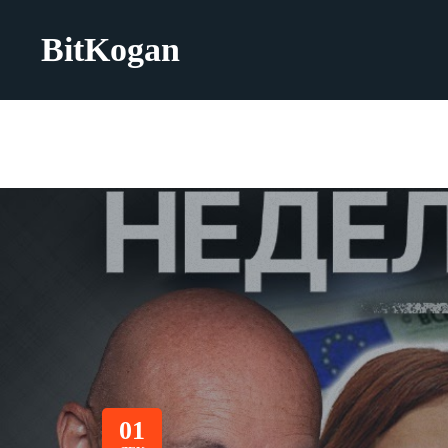
BitKogan
01