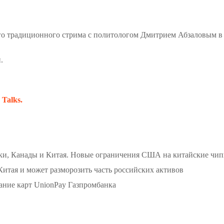
о традиционного стрима с политологом Дмитрием Абзаловым 
.
 Talks.
ки, Канады и Китая. Новые ограничения США на китайские чи
итая и может разморозить часть российских активов
ание карт UnionPay Газпромбанка