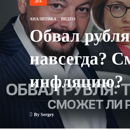
ДЕК
АНАЛИТИКА
ВИДЕО
Обвал рубля
навсегда? С
инфляцию?
By
Sergey