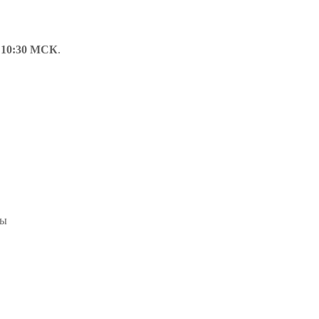
в
10:30 МСК
.
пы