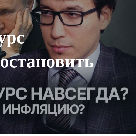
урс
 остановить