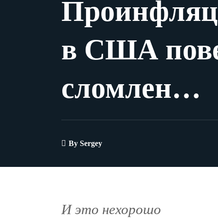
Проинфляц
в США пове
сломлен…
By
Sergey
И это нехорошо