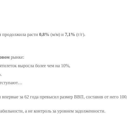
и продолжила расти
0,8%
(м/м) и
7,1%
(г/г).
говом
рынке:
ятилеток выросла более чем на 10%,
.
 отступают…
впервые за 62 года превысил размер ВВП, составив от него 10
бильности, а не контроль за уровнем задолженности.