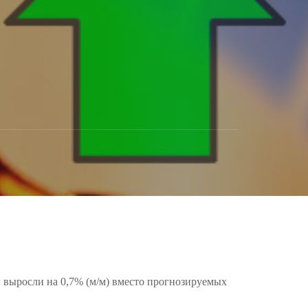
ы выросли на 0,7% (м/м) вместо прогнозируемых