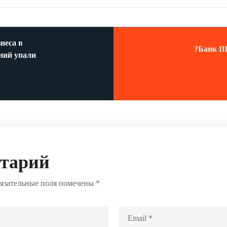
неса в
?Банк Ш
ний упали
нтарий
язательные поля помечены
*