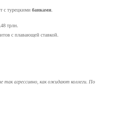
ет с турецкими
банками
.
,48 трлн.
дитов с плавающей ставкой.
не так агрессивно, как ожидают коллеги. По