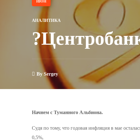
ИЮН
АНАЛИТИКА
?Центробан
By
Sergey
Начнем с Туманного Альбиона.
Судя по тому, что годовая инфляция в мае остала
0,5%,