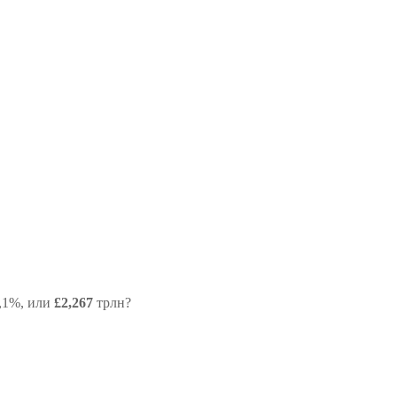
0,1%, или
£2,267
трлн?