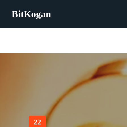
BitKogan
22