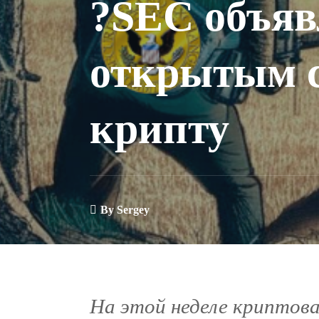
?SEC объяв
открытым с
крипту
By
Sergey
На этой неделе криптов