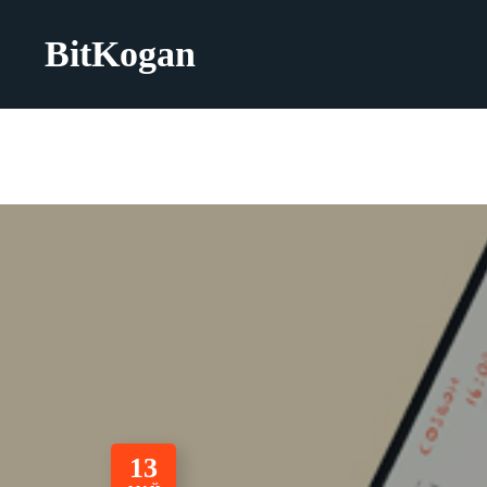
BitKogan
13