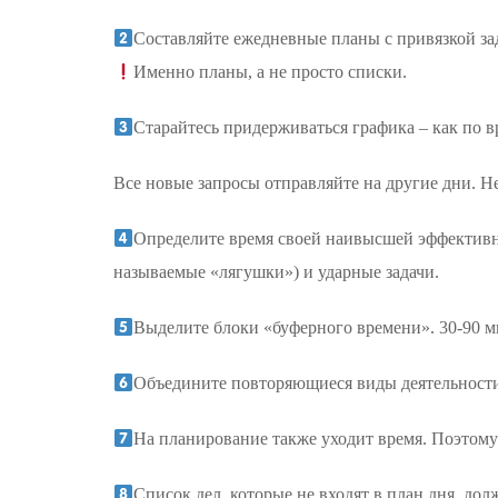
Составляйте ежедневные планы с привязкой задач
Именно планы, а не просто списки.
Старайтесь придерживаться графика – как по в
Все новые запросы отправляйте на другие дни. Не
Определите время своей наивысшей эффективнос
называемые «лягушки») и ударные задачи.
Выделите блоки «буферного времени». 30-90 ми
Объедините повторяющиеся виды деятельности и
На планирование также уходит время. Поэтому
Список дел, которые не входят в план дня, д