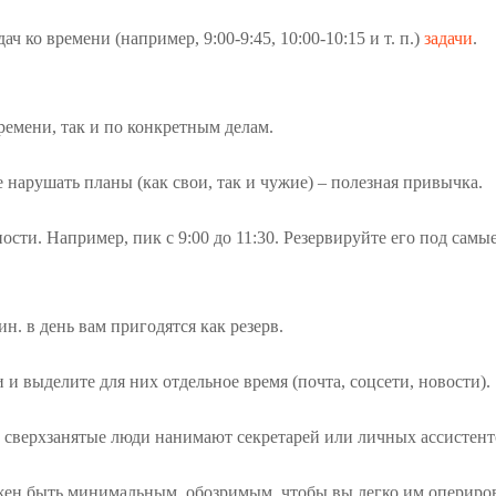
 ко времени (например, 9:00-9:45, 10:00-10:15 и т. п.)
задачи
.
ремени, так и по конкретным делам.
 нарушать планы (как свои, так и чужие) – полезная привычка.
ти. Например, пик с 9:00 до 11:30. Резервируйте его под самые
н. в день вам пригодятся как резерв.
 выделите для них отдельное время (почта, соцсети, новости).
 сверхзанятые люди нанимают секретарей или личных ассистенто
олжен быть минимальным, обозримым, чтобы вы легко им опериро