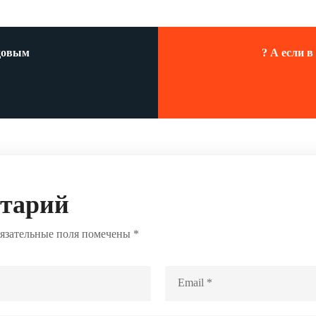
ндовым
? А если 
нтарий
язательные поля помечены
*