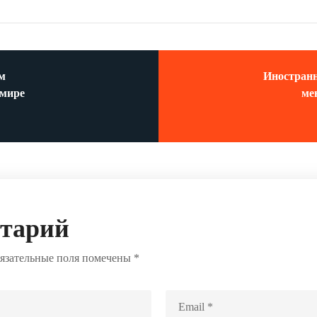
им
Иностранн
 мире
ме
нтарий
язательные поля помечены
*