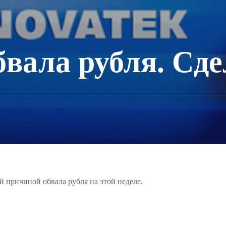
вала рубля. Cдел
ой причиной обвала рубля на этой неделе.