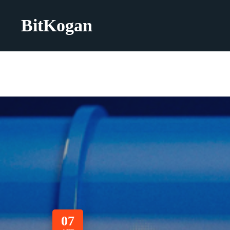
BitKogan
07