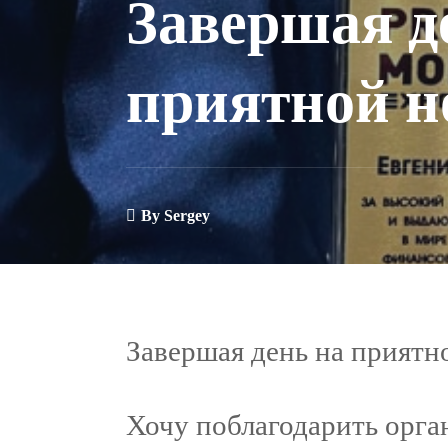
Завершая д
приятной 
By
Sergey
Завершая день на прият
Хочу поблагодарить орг