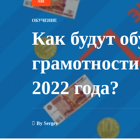
АВГ
ОБУЧЕНИЕ
Как будут о
грамотности
2022 года?
By
Sergey