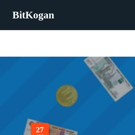
BitKogan
27