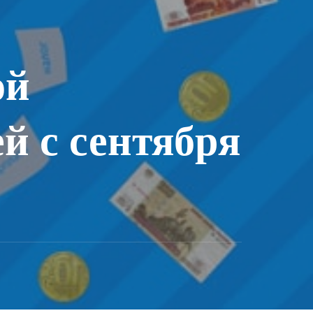
ой
й с сентября