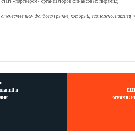
 стать «партнером» организаторов финансовых пирамид.
 отечественном фондовом рынке, который, возможно, наконец
и
мпаний и
ЕЦБ
ний
огнями: и