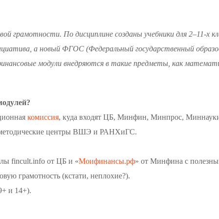
вой грамотности. По дисциплине созданы учебники для 2–11-х кл
инициатива, а новый ФГОС (Федеральный государственный обра
инансовые модули внедряются в такие предметы, как математик
модулей?
ационная
комиссия
, куда входят ЦБ, Минфин, Минпрос, Миннаук
 методические центры ВШЭ и РАНХиГС.
 fincult.info от ЦБ и «
Моифинансы.рф
» от Минфина с полезны
ую грамотность (кстати, неплохие?).
9+ и 14+).