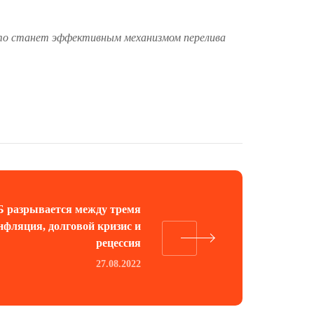
-то станет эффективным механизмом перелива
 разрывается между тремя
нфляция, долговой кризис и
рецессия
27.08.2022