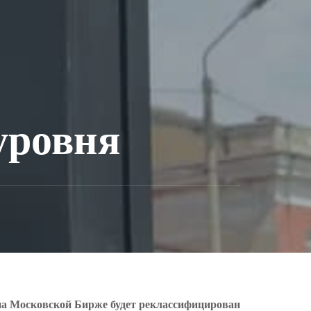
уровня
 на Московской Бирже будет реклассифицирован