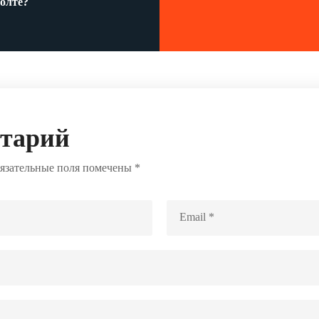
фолте?
нтарий
язательные поля помечены
*