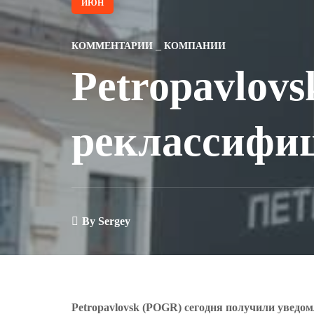
ИЮН
КОММЕНТАРИИ
КОМПАНИИ
Petropavlov
реклассифиц
By
Sergey
Petropavlovsk (POGR) сегодня получили уведо