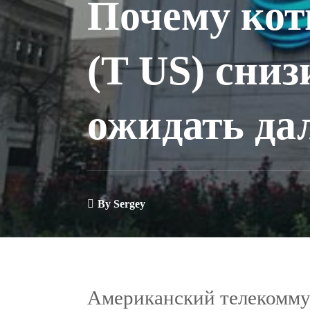
Почему ко
(T US) сниз
ожидать да
By
Sergey
Американский телекомм