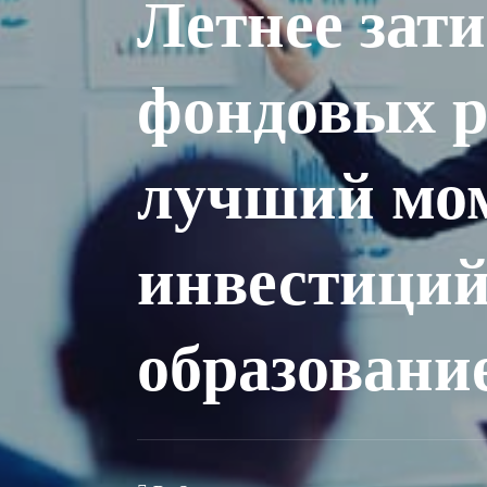
Летнее зат
фондовых р
лучший мом
инвестиций
образовани