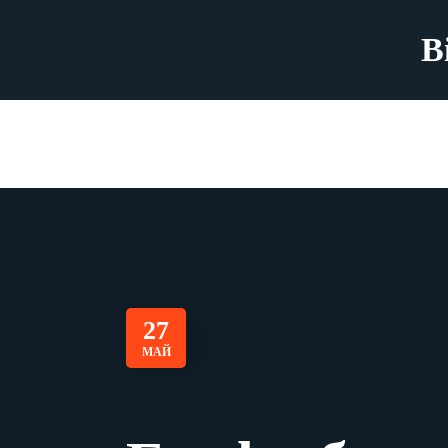
B
27
МАЙ