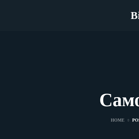
B
Само
HOME
PO