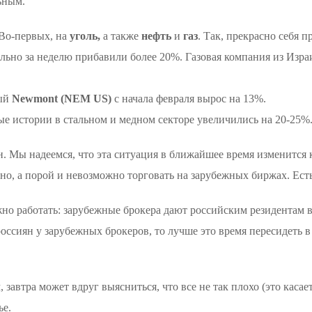
ьным.
Во-первых, на
уголь,
а также
нефть
и
газ
. Так, прекрасно себя 
льно за неделю прибавили более 20%. Газовая компания из Изра
ный
Newmont (NEM US)
с начала февраля вырос на 13%.
ые истории в стальном и медном секторе увеличились на 20-25%.
. Мы надеемся, что эта ситуация в ближайшее время изменится 
дно, а порой и невозможно торговать на зарубежных биржах. Ес
 работать: зарубежные брокера дают российским резидентам ве
оссиян у зарубежных брокеров, то лучше это время пересидеть 
м, завтра может вдруг выясниться, что все не так плохо (это кас
ье.