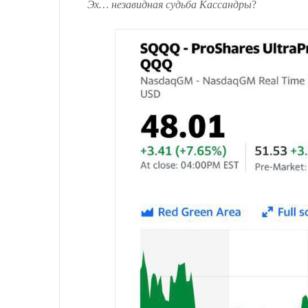
Эх… незавидная судьба Кассандры
?