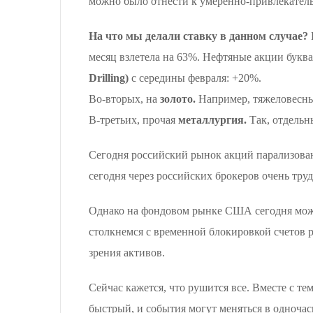
можно было отнести к умеренно-привлекател
На что мы делали ставку в данном случае?
месяц взлетела на 63%. Нефтяные акции буква
Drilling)
с середины февраля: +20%.
Во-вторых, на
золото.
Например, тяжеловес
В-третьих, прочая
металлургия.
Так, отдельн
Сегодня российский рынок акций парализован
сегодня через российских брокеров очень тру
Однако на фондовом рынке США сегодня можно
столкнемся с временной блокировкой счетов р
зрения активов.
Сейчас кажется, что рушится все. Вместе с те
быстрый, и события могут меняться в одночас