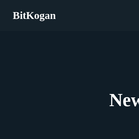
BitKogan
New