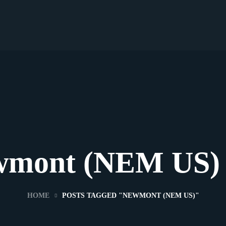
mont (NEM US) 
HOME
POSTS TAGGED "NEWMONT (NEM US)"