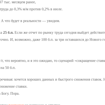
97 тыс. месяцем ранее,
труда до 0,3% м/м против 0,2% в июле.
. А что будет в реальности — увидим.
на
25 б.п.
Если же отчет по рынку труда сегодня выйдет действит
т точно. И, возможно, даже 100 б.п. за три оставшихся до Нового 
г, что вероятно, и я это ожидаю, то сценарий «сокращение ставки
на 50 б.п.
ечивая: хочется хороших данных и быстрого снижения ставок. Н
снижение ставки.
 Богу. Пора.