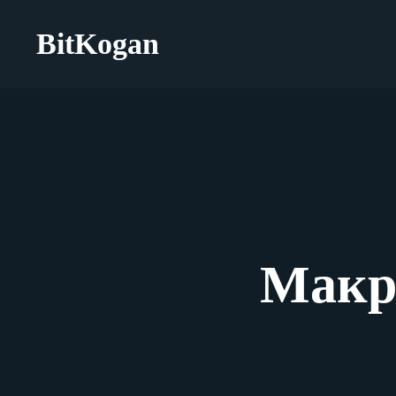
BitKogan
Макр