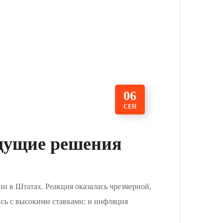
06
СЕН
удущие решения
и в Штатах. Реакция оказалась чрезмерной,
лись с высокими ставками: и инфляция