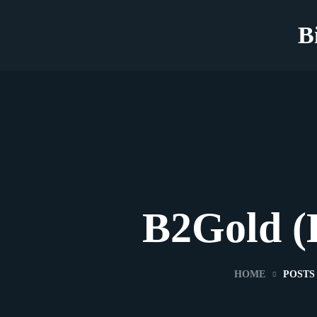
B
B2Gold (
HOME
POSTS