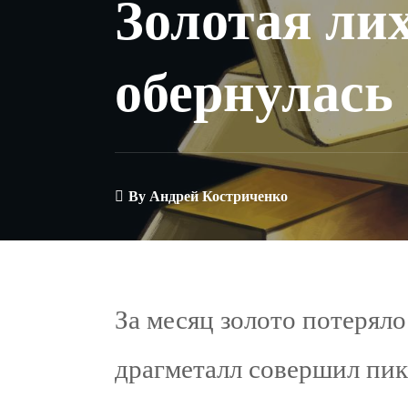
Золотая ли
обернулась
By
Андрей Костриченко
За месяц золото потеряло
драгметалл совершил пике