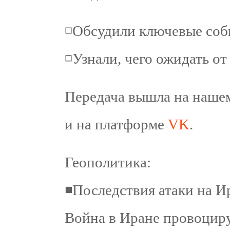
◽️Обсудили ключевые со
◽️Узнали, чего ожидать о
Передача вышла на наше
и на платформе
VK
.
Геополитика:
◾️Последствия атаки на И
Война в Иране провоциру