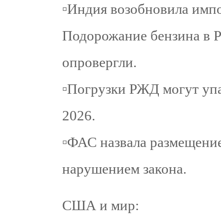
▫️Индия возобновила имп
Подорожание бензина в Р
опровергли.
▫️Погрузки РЖД могут упа
2026.
▫️ФАС назвала размещени
нарушением закона.
США и мир: