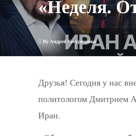
«Неделя. О
By
Андрей Костриченко
Друзья! Сегодня у нас вн
политологом Дмитрием Аб
Иран.