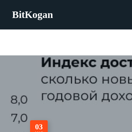
BitKogan
03